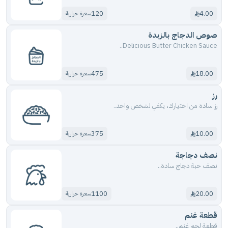
120
4.00
سعرة حرارية
صوص الدجاج بالزبدة
Delicious Butter Chicken Sauce..
475
18.00
سعرة حرارية
رز
رز سادة من اختيارك، يكفي لشخص واحد..
375
10.00
سعرة حرارية
نصف دجاجة
نصف حبة دجاج سادة..
1100
20.00
سعرة حرارية
قطعة غنم
قطعة لحم غنم..