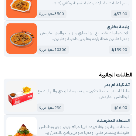
ومعها علبة شطة باردة و علبة طحينة وتكفي (2-3..
3500
57.00
سعرة حرارية
وليمة بخاري
ثلاث دجاجات تقدم مع الرز البخاري والزبيب والجزر المقرمش
ومعها علبتين شطة باردة وعلبتين طحينة وعلبتين..
10300
159.90
سعرة حرارية
الطلبات الجانبية
تشكيلة ام بدر
خلطة ام بدر الخاصة تتكون من تغميسة الزبادي والبهارات مع
البطاطس المقرمش..
230
16.00
سعرة حرارية
السلطة المقرمشة
سلطة طازجة بتوليفة فريدة فيها شرائح جرجير وجزر وبطاطس
مقرمشة وشمندر مقلي، ومعها صوص زبادي بالنعناع و..