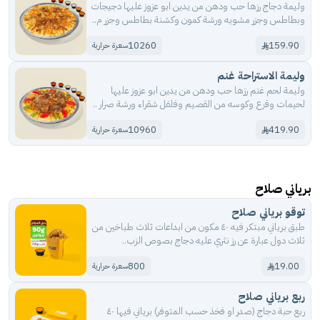
وليمة دجاج رزها حب ودهن من يدين ابو عزوز عليها دجيجات
وبطاطس وجزر مشويه ورشة كمون وكشنة بطاطس وجزر م..
10260
159.90
سعرة حرارية
وليمة الاستراحة غنم
وليمة لحم غنم رزها حب ودهن من يدين ابو عزوز عليها
لحيمات وقرع وكوسه من القصيم وفلفل شقراء ورشة صرار ..
10960
419.90
سعرة حرارية
برياني صلاح
توقو برياني صلاح
طبق برياني مبتكر فيه ٤٠ مكون من ابداعات ثلاث طباخين من
ثلاث دول عبارة عن رز نثري عليه دجاج بصوص الزب..
800
19.00
سعرة حرارية
ربع برياني صلاح
ربع حبة دجاج (صدر او فخذ حسب المتوفر) برياني فيها ٤٠