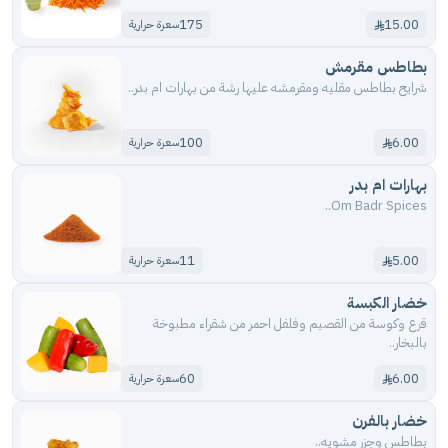
175
15.00
سعرة حرارية
بطاطس مقرمش
شرايح بطاطس مقليه ومقرمشه عليها رشة من بهارات ام بدر..
100
6.00
سعرة حرارية
بهارات ام بدر
Om Badr Spices..
11
5.00
سعرة حرارية
خضار الكبسة
قرع وكوسة من القصيم وفلفل احمر من شقراء مطبوخة
بالبخار..
60
6.00
سعرة حرارية
خضار بالفرن
بطاطس وجزر مشويه..